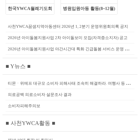
한국YWCA월례기도회
병원입원아동 활동(8~12월)
사천YWCA꿈샘지역아동센터 2026년 1, 2분기 운영위원회의록 공지
2026년 아이돌봄지원사업 2차 아이돌보미 모집(자격증소지자) 공고
2026년 아이돌봄지원사업 야간시간대 특화 긴급돌봄 서비스 운영 안내
■ Y뉴스 ■
티몬ㆍ위메프 대규모 소비자 피해사태 조속히 해결하라. 여행사 등 입점 판...
의료공백 의료소비자 설문조사 결과
소비자피해주의보
■ 사천YWCA활동 ■