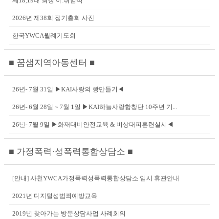
제18,19대 회장 이.취임식
2026년 제38회 정기총회 사진
한국YWCA월례기도회
■ 꿈샘지역아동센터 ■
26년- 7월 31일 ▶KAI사랑의 빵만들기◀
26년- 6월 28일 ~ 7월 1일 ▶KAI하늘사랑합창단 10주년 기...
26년- 7월 9일 ▶화재대비안전교육 & 비상대피훈련실시◀
■ 가정폭력·성폭력통합상담소 ■
[안내] 사천YWCA가정폭력성폭력통합상담소 임시 휴관안내
2021년 디지털성범죄예방교육
2019년 찾아가는 방문상담사업 사례회의