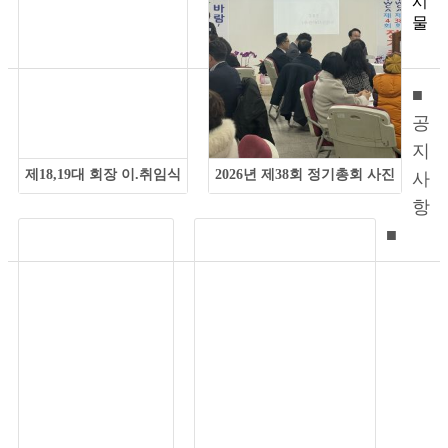
시
물
■
공
지
제18,19대 회장 이.취임식
2026년 제38회 정기총회 사진
사
항
■