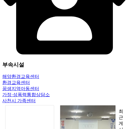
부속시설
해양환경교육센터
환경교육센터
꿈샘지역아동센터
가정·성폭력통합상담소
사천시 가족센터
최
근
게